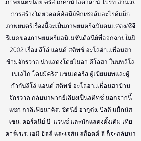
ภาพยนตร์โดย คริส เกคานิโอคาลานี ไบรท์ อำนวย
การสร้างโดยวอลต์ดิสนีย์พิกเชอส์และไรด์แบ็ก
ภาพยนตร์เรื่องนี้จะเป็นภาพยนตร์ฉบับคนแสดง/ซีจี
รีเมคของภาพยนตร์แอนิเมชันดิสนีย์ที่ออกฉายในปี
2002 เรื่อง ลีโล่ แอนด์ สติทช์ อะโลฮ่า..เพื่อนฮา
ข้ามจักรวาล นำแสดงโดยไมอา คีโลฮา ในบทลีโล
เปเลไก โดยมีคริส แซนเดอร์ส ผู้เขียนบทและผู้
กำกับลีโล่ แอนด์ สติทช์ อะโลฮ่า..เพื่อนฮาข้าม
จักรวาล กลับมาพากย์เสียงเป็นสติทช์ นอกจากนี้
แซก กาลิเฟียนาคิส, ซิดนีย์ อากูด่ง, บิลลี แม็กนัส
เซน, คอร์ตนีย์ บี. แวนซ์ และนักแสดงดั้งเดิม เทีย
คาร์เรเร, เอมี ฮิลล์ และเจสัน สก็อตต์ ลี ก็จะกลับมา